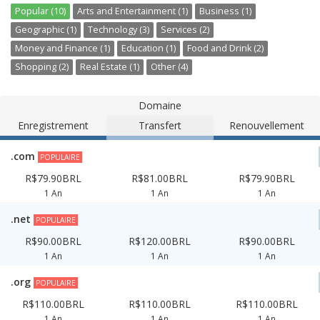
Popular (10)
Arts and Entertainment (1)
Business (1)
Geographic (1)
Technology (3)
Services (2)
Money and Finance (1)
Education (1)
Food and Drink (2)
Shopping (2)
Real Estate (1)
Other (4)
Domaine
Enregistrement
Transfert
Renouvellement
.com
POPULAIRE
R$79.90BRL
R$81.00BRL
R$79.90BRL
1 An
1 An
1 An
.net
POPULAIRE
R$90.00BRL
R$120.00BRL
R$90.00BRL
1 An
1 An
1 An
.org
POPULAIRE
R$110.00BRL
R$110.00BRL
R$110.00BRL
1 An
1 An
1 An