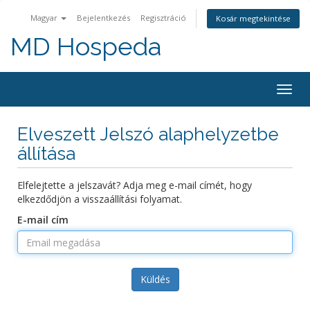
Magyar
Bejelentkezés
Regisztráció
Kosár megtekintése
MD Hospeda
Váltá
a
navig
Elveszett Jelszó alaphelyzetbe
állítása
Elfelejtette a jelszavát? Adja meg e-mail címét, hogy
elkezdődjön a visszaállítási folyamat.
E-mail cím
Küldés