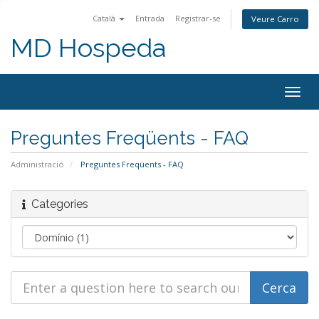
Català
Entrada
Registrar-se
Veure Carro
MD Hospeda
Togg
navig
Preguntes Freqüents - FAQ
Administració
Preguntes Freqüents - FAQ
Categories