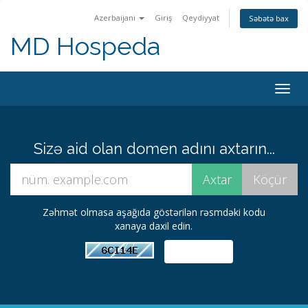
Azerbaijani
Giriş
Qeydiyyat
Səbətə bax
MD Hospeda
Naviq
keçid
Sizə aid olan domen adını axtarın...
Zəhmət olmasa aşağıda göstərilən rəsmdəki kodu
xanaya daxil edin.