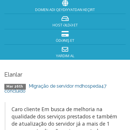
DOMEN ADI QEYDIYYATDAN KEÇIRT
HOST ƏLDƏ ET
ÖDƏNIŞ ET
YARDIM AL
Elanlar
Migração de servidor mdhospeda47
Mar 26th
concluído
Caro cliente Em busca de melhoria na
qualidade dos serviços prestados e também
de atualização do servidor já a mais de 1