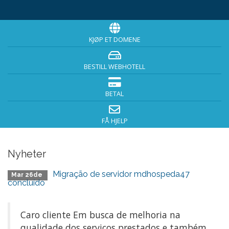
KJØP ET DOMENE
BESTILL WEBHOTELL
BETAL
FÅ HJELP
Nyheter
Migração de servidor mdhospeda47
Mar 26de
concluído
Caro cliente Em busca de melhoria na
qualidade dos serviços prestados e também