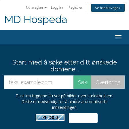
Norwegian
Logg inn
Registrer
Se handlevogn »
MD Hospeda
Bytt
navig
Start med å søke etter ditt ønskede
domene...
Tast inn tegnene du ser på bildet over i tekstboksen.
Dette er nødvendig for å hindre automatiserte
innsendinger.