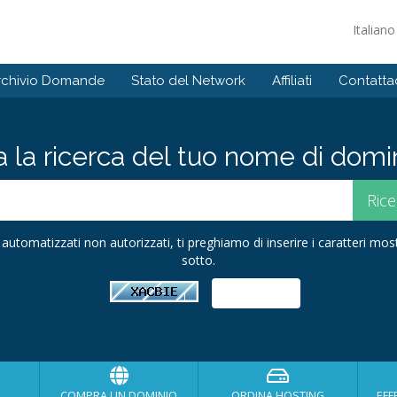
Italian
rchivio Domande
Stato del Network
Affiliati
Contattac
ia la ricerca del tuo nome di domini
ii automatizzati non autorizzati, ti preghiamo di inserire i caratteri mo
sotto.
COMPRA UN DOMINIO
ORDINA HOSTING
EFF