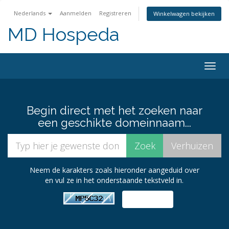
Nederlands
Aanmelden
Registreren
Winkelwagen bekijken
MD Hospeda
Navig
in-/u
Begin direct met het zoeken naar
een geschikte domeinnaam...
Neem de karakters zoals hieronder aangeduid over
en vul ze in het onderstaande tekstveld in.