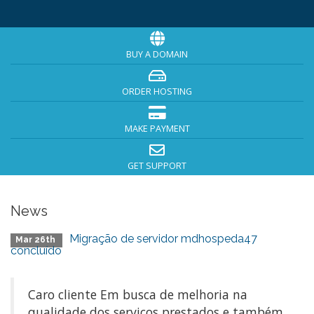
BUY A DOMAIN
ORDER HOSTING
MAKE PAYMENT
GET SUPPORT
News
Migração de servidor mdhospeda47
Mar 26th
concluído
Caro cliente Em busca de melhoria na
qualidade dos serviços prestados e também